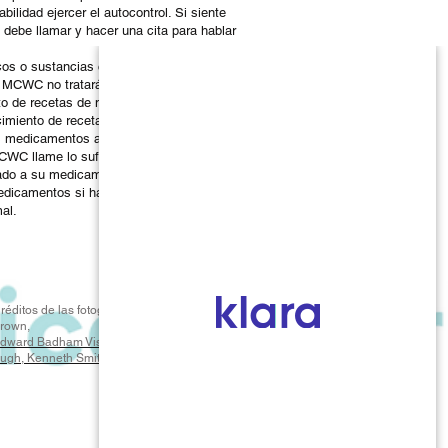
ilidad ejercer el autocontrol. Si siente
debe llamar y hacer una cita para hablar
s o sustancias controladas para tratar
 MCWC no tratará a ningún paciente que
to de recetas de narcóticos deben hacerse
cimiento de recetas de narcóticos.
s medicamentos a otras personas.
CWC llame lo suficiente para ayudarlo a
amado a su medicamento, MCWC no solicitará
dicamentos si ha faltado a dos citas.
al.
réditos de las
fotografías, Fotografía de Billy
rown,
dward Badham Visual Productions, Kyle
ugh, Kenneth Smith Photography