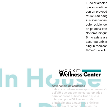
El dolor crónic
que su medicame
con un proveed
MCWC se asegur
sus afecciones
esté recibiendo
en persona con 
No tome ningún
Si no asiste a
pasar su próxi
ningún medicame
MCWC no solicit
Advertencia de contenido
Este sitio contiene mensajes de prevenció
del VIH que pueden no ser apropiados
para todos los públicos. Dado que la
infección por el VIH se transmite
principalmente a través de prácticas
sexuales o al compartir agujas, los