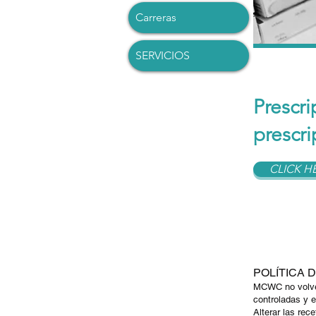
Carreras
SERVICIOS
Prescr
prescri
CLICK H
POLÍTICA 
MCWC no volver
controladas y 
Alterar las rec