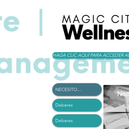
HAGA CLIC AQUÍ PARA ACCEDER AL
NECESITO....
Nece
Deberes
Deberes