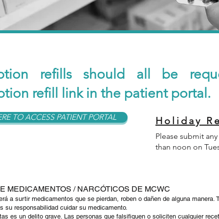
iption refills should all be req
ption refill link in the patient portal.
ERE TO ACCESS PATIENT PORTAL
Holiday Re
Please submit any r
than noon on Tues
DE MEDICAMENTOS / NARCÓTICOS DE MCWC
á a surtir medicamentos que se pierdan, roben o dañen de alguna manera. 
es su responsabilidad cuidar su medicamento.
etas es un delito grave. Las personas que falsifiquen o soliciten cualquier re