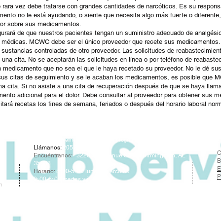
o rara vez debe tratarse con grandes cantidades de narcóticos. Es su responsab
nto no le está ayudando, o siente que necesita algo más fuerte o diferente, 
or sobre sus medicamentos.
ará de que nuestros pacientes tengan un suministro adecuado de analgésico
 médicas. MCWC debe ser el único proveedor que recete sus medicamentos.
 sustancias controladas de otro proveedor.
Las solicitudes de reabastecimien
una cita. No se aceptarán las solicitudes en línea o por teléfono de reabaste
 medicamento que no sea el que le haya recetado su proveedor. No le dé su
 sus citas de seguimiento y se le acaban los medicamentos, es posible que M
ma cita. Si no asiste a una cita de recuperación después de que se haya ll
nto adicional para el dolor. Debe consultar al proveedor para obtener sus me
ará recetas los fines de semana, feriados o después del horario laboral norm
Magic City Wellness Center es un programa afiliado a BAO.
Llámanos:
205.877.8677
C
Encuéntranos:
3220 5th Avenue South, Birmingham, AL
B
35233
E
Horario:
8: 00-5: 00 lunes, miércoles
P
9: 00-6: 00 martes y jueves
n
CERRADO el viernes
CERRADO 12: 00-12: 30PM para el almuerzo
Solo citas. No se permiten visitas sin cita previa.