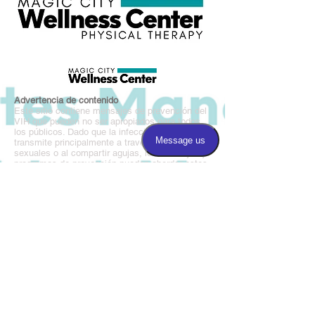
Advertencia de contenido
Este sitio contiene mensajes de prevención del
VIH que pueden no ser apropiados para todos
los públicos. Dado que la infección por el VIH se
transmite principalmente a través de prácticas
sexuales o al compartir agujas, los mensajes y
programas de prevención pueden abordar estos
temas. Si no está buscando dicha información o
puede sentirse ofendido por dichos materiales,
salga de este sitio web.
Magic City Wellness Center es un programa afiliado
a BAO.
Llámanos:
205.877.8677
Encuéntranos:
3220 5th Avenue South,
Birmingham, AL 35233
Horario:
8: 00-5: 00 lunes, miércoles
9: 00-6: 00 martes y jueves
CERRADO el viernes